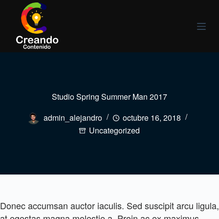
S
a
l
t
a
r
a
l
Studio Spring Summer Man 2017
c
o
admin_alejandro
octubre 16, 2018
n
Uncategorized
t
e
n
i
d
o
Donec accumsan auctor iaculis. Sed suscipit arcu ligula,
at egestas magna molestie a. Proin ac ex maximus,