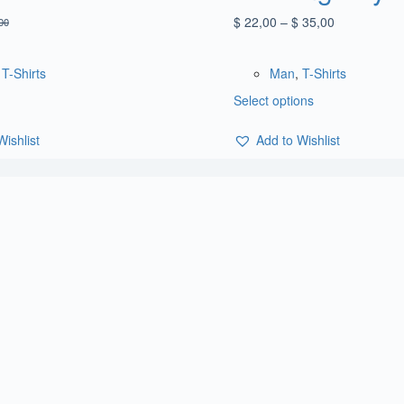
$
22,00
–
$
35,00
00
,
T-Shirts
Man
,
T-Shirts
Select options
Wishlist
Add to Wishlist
aracteres de números y letras, y contener al menos 1 letra mayúscula