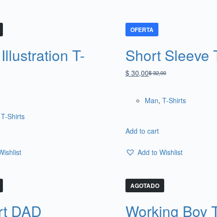
OFERTA
Illustration T-
Short Sleeve T
$
30,00
$
32,00
Man
,
T-Shirts
,
T-Shirts
Add to cart
Wishlist
Add to Wishlist
AGOTADO
rt DAD
Working Boy T