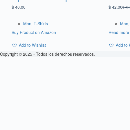
$
40,00
$
42,00
$
45,
Man
,
T-Shirts
Man
Buy Product on Amazon
Read more
Add to Wishlist
Add to 
Copyright © 2025 - Todos los derechos reservados.
Sign In
La contraseña debe tener un mínimo de 8 c
Recordarme
Sign In
Registro